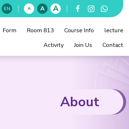
A
A
EN
A
Form
Room 813
Course Info
lecture
Activity
Join Us
Contact
員會
董會
About