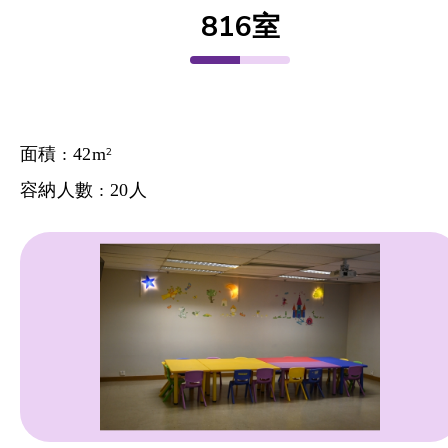
816室
面積 : 42m
2
容納人數 : 20人