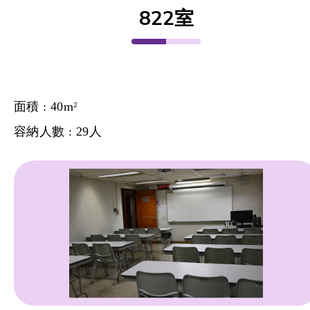
822室
面積 : 40m
2
容納人數 : 29人