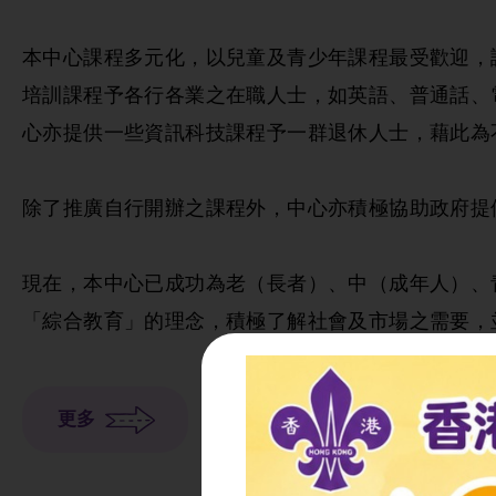
本中心課程多元化，以兒童及青少年課程最受歡迎，
培訓課程予各行各業之在職人士，如英語、普通話、
心亦提供一些資訊科技課程予一群退休人士，藉此為
除了推廣自行開辦之課程外，中心亦積極協助政府提
現在，本中心已成功為老（長者）、中（成年人）、
「綜合教育」的理念，積極了解社會及市場之需要，
更多