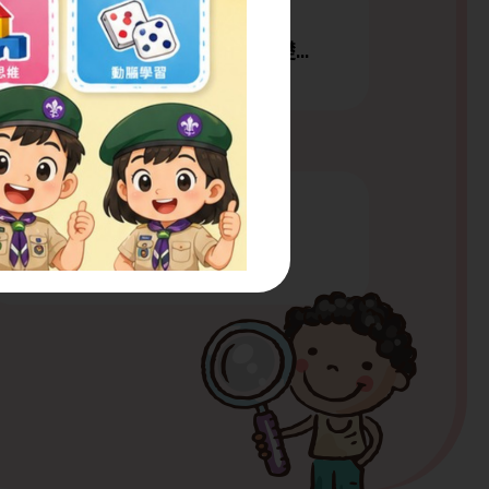
職業治療護理技巧(精神病)基礎...
倉頡輸
互聯網應用基礎證書（兼讀制）
演示軟件