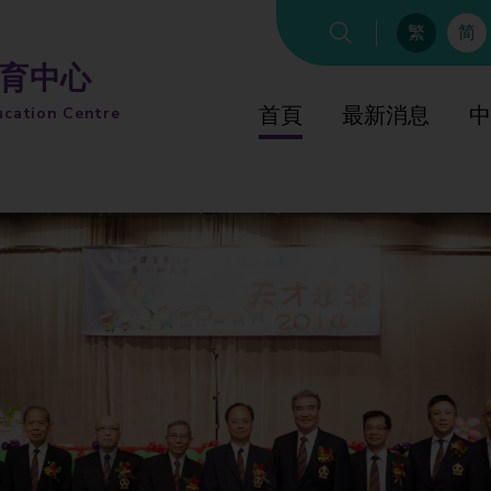
繁
简
教育中心
首頁
最新消息
中
ucation Centre
綜合教
童軍
童軍知友
綜合教